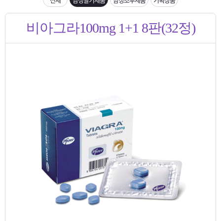
은?
구
꼴
섹
입금확인이 안되는 상황을 대비해 꼭 입금후 고객센터 연락바랍니다.
비아그라100mg 1+1 8판(32정)
매
사
스
고
[2026구정 연휴]설 연휴 배송 및 휴무 안내
노
객
마
하
센
이
주
우
터
페
문
이
조
지
회