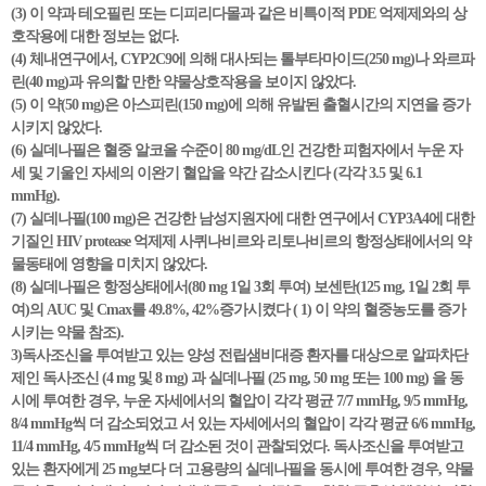
(3) 이 약과 테오필린 또는 디피리다몰과 같은 비특이적 PDE 억제제와의 상
호작용에 대한 정보는 없다.
(4) 체내연구에서, CYP2C9에 의해 대사되는 톨부타마이드(250 mg)나 와르파
린(40 mg)과 유의할 만한 약물상호작용을 보이지 않았다.
(5) 이 약(50 mg)은 아스피린(150 mg)에 의해 유발된 출혈시간의 지연을 증가
시키지 않았다.
(6) 실데나필은 혈중 알코올 수준이 80 mg/dL인 건강한 피험자에서 누운 자
세 및 기울인 자세의 이완기 혈압을 약간 감소시킨다 (각각 3.5 및 6.1
mmHg).
(7) 실데나필(100 mg)은 건강한 남성지원자에 대한 연구에서 CYP3A4에 대한
기질인 HIV protease 억제제 사퀴나비르와 리토나비르의 항정상태에서의 약
물동태에 영향을 미치지 않았다.
(8) 실데나필은 항정상태에서(80 mg 1일 3회 투여) 보센탄(125 mg, 1일 2회 투
여)의 AUC 및 Cmax를 49.8%, 42%증가시켰다 ( 1) 이 약의 혈중농도를 증가
시키는 약물 참조).
3)독사조신을 투여받고 있는 양성 전립샘비대증 환자를 대상으로 알파차단
제인 독사조신 (4 mg 및 8 mg) 과 실데나필 (25 mg, 50 mg 또는 100 mg) 을 동
시에 투여한 경우, 누운 자세에서의 혈압이 각각 평균 7/7 mmHg, 9/5 mmHg,
8/4 mmHg씩 더 감소되었고 서 있는 자세에서의 혈압이 각각 평균 6/6 mmHg,
11/4 mmHg, 4/5 mmHg씩 더 감소된 것이 관찰되었다. 독사조신을 투여받고
있는 환자에게 25 mg보다 더 고용량의 실데나필을 동시에 투여한 경우, 약물