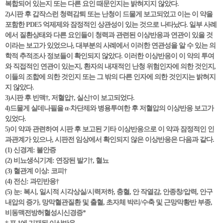
복합되어 있는지 또는 다른 요인 때문인지는 밝혀지지 않았다.
2)시판 후 갑작스런 청력감퇴 또는 난청이 드물게 보고되었고 이는 이 약을
포함한 PDE5 억제제와 잠정적인 상관성이 있는 것으로 나타났다. 일부 사례
에서 질환상태와 다른 요인들이 청력과 관련된 이상반응과 연관이 있을 것
이라는 보고가 있었으나, 대부분의 사례에서 이러한 연관성을 알 수 있는 의
학적 추적조사 정보들이 확인되지 않았다. 이러한 이상반응이 이 약의 투여
와 직접적인 연관이 있는지, 환자의 내재적인 난청 위험인자에 의한 것인지,
이들의 조합에 의한 것인지 또는 그 밖의 다른 인자에 의한 것인지는 밝혀지
지 않았다.
3)시판 후 빈맥†, 저혈압†, 실신†이 보고되었다.
4)드물게 실데나필을 α-차단제와 병용투여한 후 저혈압의 이상반응 보고가
있었다.
5)이 약과 관련하여 시판 후 보고된 기타 이상반응으로 이 약과 잠정적인 인
과관계가 있으나, 시판전 임상에서 확인되지 않은 이상반응은 다음과 같다.
(1) 신경계: 불안증
(2) 비뇨생식기계: 연장된 발기†, 혈뇨
(3) 혈관계 이상: 코피†
(4) 전신: 과민반응†
(5) 눈: 복시, 일시적 시각상실/시력저하, 충혈, 안 작열감, 안종창/압력, 안구
내압의 증가, 망막혈관질환 및 출혈, 초자체 박리/수축 및 근망막황반 부종,
비동맥전방허혈성시신경증*