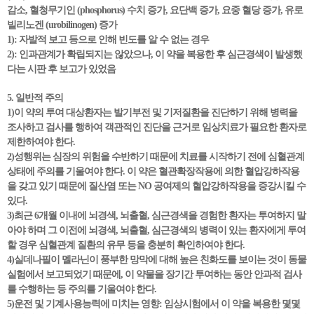
감소, 혈청무기인 (phosphorus) 수치 증가, 요단백 증가, 요중 혈당 증가, 유로
빌리노겐 (urobilinogen) 증가
1): 자발적 보고 등으로 인해 빈도를 알 수 없는 경우
2): 인과관계가 확립되지는 않았으나, 이 약을 복용한 후 심근경색이 발생했
다는 시판 후 보고가 있었음
5. 일반적 주의
1)이 약의 투여 대상환자는 발기부전 및 기저질환을 진단하기 위해 병력을
조사하고 검사를 행하여 객관적인 진단을 근거로 임상치료가 필요한 환자로
제한하여야 한다.
2)성행위는 심장의 위험을 수반하기 때문에 치료를 시작하기 전에 심혈관계
상태에 주의를 기울여야 한다. 이 약은 혈관확장작용에 의한 혈압강하작용
을 갖고 있기 때문에 질산염 또는 NO 공여제의 혈압강하작용을 증강시킬 수
있다.
3)최근 6개월 이내에 뇌경색, 뇌출혈, 심근경색을 경험한 환자는 투여하지 말
아야 하며 그 이전에 뇌경색, 뇌출혈, 심근경색의 병력이 있는 환자에게 투여
할 경우 심혈관계 질환의 유무 등을 충분히 확인하여야 한다.
4)실데나필이 멜라닌이 풍부한 망막에 대해 높은 친화도를 보이는 것이 동물
실험에서 보고되었기 때문에, 이 약물을 장기간 투여하는 동안 안과적 검사
를 수행하는 등 주의를 기울여야 한다.
5)운전 및 기계사용능력에 미치는 영향: 임상시험에서 이 약을 복용한 몇몇