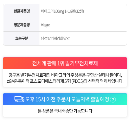
한글제품명
비아그라100mg 1+1 8판(32정)
영문제품명
Viagra
효능구분
남성발기력강화알약
전세계 판매 1위 발기부전치료제
경구용 발기부전치료제인 비아그라의 주성분은 구연산 실데나필이며,
cGMP-특이적 포스포디에스터라제 5 형 (PDE 5)의 선택적 억제제입니다.
오후 15시 이전 주문시 오늘저녁 출발예정
본 상품은 국내배송만 가능합니다