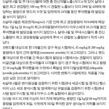
1)실데나필 및 주 대사산물에 대한 총 전신약물노출 (AUCs) 에 있어 실데나
필은 최고 권장량인 100 mg 투여 시 관찰된 노출보다 각각 29배 및 42배에 해
당하는 용량으로 랫드의 수컷 및 암컷에게 24개월 동안 투여했을 때 발암성
을 보이지 않았다.
2)실데나필은 체표면적(mg/m2) 기준 인체 최고 권장용량의 약 0.6배에 해당
하는 1일 kg 당 10 mg의 최고내약용량(MTD)까지 마우스에게 18-21개월 동안
투여했을 때 발암성을 보이지 않았으나, 실데나필 및 주대사산물의 총 전신
노출량이 최고 권장용량을 남성에게 투여 시 관찰된 노출량보다 적게 나타
났다.
3)랫드를 대상으로 한 1개월간의 경구 독성 시험에서, 45 mg/kg과 200 mg/kg
용량에서 창자 간막 동맥염 (mesenteric arteritis) 이 보고되었다. 그러나, 랫드
를 대상으로 한 6개월 간 독성시험과 발암성 시험에서는 관찰되지 않았다.
비글견을 대상으로 한 6개월과 12개월의 장기 경구 독성 시험에서 최고 용량
인 50 mg/kg을 투여했을 때 수컷에서 특발성 유약 다발성동맥염 (idiopathic
juvenile polyarteritis) 이 보고되었다. 이러한 변화가 사람에게도 적용될 가능
성은 낮은 것으로 생각된다.
4)실데나필은 변이원성을 검증하기 위한 시험관내 세균시험 및 중국산 햄스
터의 난소 세포 분석시험 및 염색체이상 유발성을 검증하기 위한 시험관내
사람 림프구시험 및 체내 마우스 소핵 실험에서 음성이었다.
5)사람 AUC의 25배 이상의 AUC치에 해당하는 용량인 1일 kg당 60 mg까지의
용량을 암컷에게 36일, 수컷에게 102일 투여한 경우 생식능의 저하를 보이지
않았다.