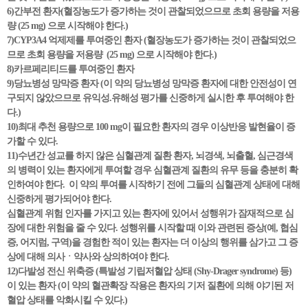
6)간부전 환자(혈장농도가 증가하는 것이 관찰되었으므로 초회 용량을 저용
량 (25 mg) 으로 시작해야 한다.)
7)CYP3A4 억제제를 투여중인 환자 (혈장농도가 증가하는 것이 관찰되었으
므로 초회 용량을 저용량 (25 mg) 으로 시작해야 한다.)
8)카르페리티드를 투여중인 환자
9)당뇨병성 망막증 환자 (이 약의 당뇨병성 망막증 환자에 대한 안전성이 연
구되지 않았으므로 유익성.유해성 평가를 신중하게 실시한 후 투여해야 한
다.)
10)최대 추천 용량으로 100 mg이 필요한 환자의 경우 이상반응 발현율이 증
가할 수 있다.
11)수년간 성교를 하지 않은 심혈관계 질환 환자, 뇌경색, 뇌출혈, 심근경색
의 병력이 있는 환자에게 투여할 경우 심혈관계 질환의 유무 등을 충분히 확
인하여야 한다. 이 약의 투여를 시작하기 전에 그들의 심혈관계 상태에 대해
신중하게 평가되어야 한다.
심혈관계 위험 인자를 가지고 있는 환자에 있어서 성행위가 잠재적으로 심
장에 대한 위험을 줄 수 있다. 성행위를 시작할 때 이와 관련된 증상(예, 협심
증, 어지럼, 구역)을 경험한 적이 있는 환자는 더 이상의 행위를 삼가고 그 증
상에 대해 의사ㆍ약사와 상의하여야 한다.
12)다발성 전신 위축증 (특발성 기립저혈압 상태 (Shy-Drager syndrome) 등)
이 있는 환자 (이 약의 혈관확장 작용은 환자의 기저 질환에 의해 야기된 저
혈압 상태를 악화시킬 수 있다.)