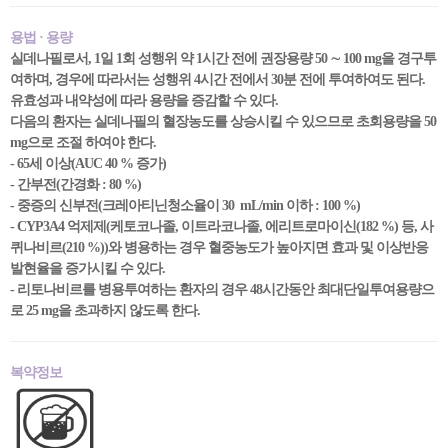
용법 · 용량
실데나필로서, 1일 1회 성행위 약 1시간 전에 권장용량 50 ∼ 100 mg을 경구투
여하며, 경우에 따라서는 성행위 4시간 전에서 30분 전에 투여하여도 된다.
유효성과 내약성에 따라 용량을 증감할 수 있다.
다음의 환자는 실데나필의 혈장농도를 상승시킬 수 있으므로 초회용량을 50
mg으로 조절 하여야 한다.
- 65세 이상(AUC 40 % 증가)
- 간부전(간경화 : 80 %)
- 중증의 신부전(크레아티닌청소율이 30 mL/min 이하 : 100 %)
- CYP3A4 억제제(케토코나졸, 이트라코나졸, 에리트로마이신(182 %) 등, 사
퀴나비르(210 %))와 병용하는 경우 혈중농도가 높아지면 효과 및 이상반응
발현율을 증가시킬 수 있다.
- 리토나비르를 병용투여하는 환자의 경우 48시간동안 최대단일투여용량으
로 25 mg을 초과하지 않도록 한다.
복약정보