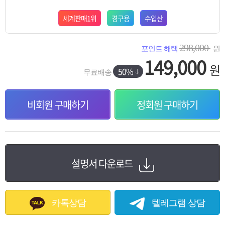
세계판매1위
경구용
수입산
298,000
포인트 해택
원
149,000
원
50%
무료배송
비회원 구매하기
정회원 구매하기
설명서 다운로드
카톡상담
텔레그램 상담