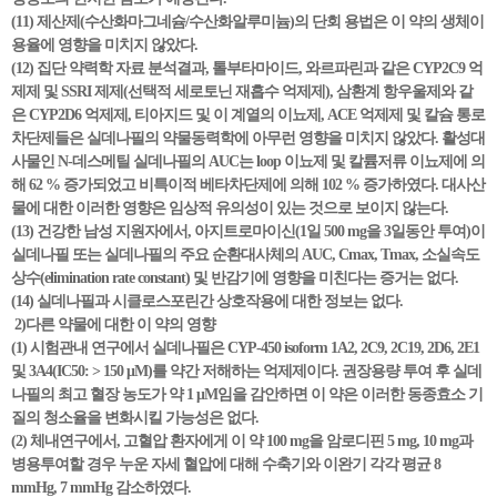
(11) 제산제(수산화마그네슘/수산화알루미늄)의 단회 용법은 이 약의 생체이
용율에 영향을 미치지 않았다.
(12) 집단 약력학 자료 분석결과, 톨부타마이드, 와르파린과 같은 CYP2C9 억
제제 및 SSRI 제제(선택적 세로토닌 재흡수 억제제), 삼환계 항우울제와 같
은 CYP2D6 억제제, 티아지드 및 이 계열의 이뇨제, ACE 억제제 및 칼슘 통로
차단제들은 실데나필의 약물동력학에 아무런 영향을 미치지 않았다. 활성대
사물인 N-데스메틸 실데나필의 AUC는 loop 이뇨제 및 칼륨저류 이뇨제에 의
해 62 % 증가되었고 비특이적 베타차단제에 의해 102 % 증가하였다. 대사산
물에 대한 이러한 영향은 임상적 유의성이 있는 것으로 보이지 않는다.
(13) 건강한 남성 지원자에서, 아지트로마이신(1일 500 mg을 3일동안 투여)이
실데나필 또는 실데나필의 주요 순환대사체의 AUC, Cmax, Tmax, 소실속도
상수(elimination rate constant) 및 반감기에 영향을 미친다는 증거는 없다.
(14) 실데나필과 시클로스포린간 상호작용에 대한 정보는 없다.
2)다른 약물에 대한 이 약의 영향
(1) 시험관내 연구에서 실데나필은 CYP-450 isoform 1A2, 2C9, 2C19, 2D6, 2E1
및 3A4(IC50: > 150 μM)를 약간 저해하는 억제제이다. 권장용량 투여 후 실데
나필의 최고 혈장 농도가 약 1 μM임을 감안하면 이 약은 이러한 동종효소 기
질의 청소율을 변화시킬 가능성은 없다.
(2) 체내연구에서, 고혈압 환자에게 이 약 100 mg을 암로디핀 5 mg, 10 mg과
병용투여할 경우 누운 자세 혈압에 대해 수축기와 이완기 각각 평균 8
mmHg, 7 mmHg 감소하였다.