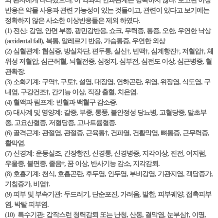
의 환자에게 나타났으나, 이 약과의 인과관계는 명확하지 않다. 보고된 이상
반응은 약물 사용과 관련 가능성이 있는 것들이고, 관련이 있다고 보기에는
정확하지 않은 사소한 이상반응들은 제외 하였다.
(1) 전신: 감염, 안면 부종, 광민감반응, 쇼크, 무력증, 통증, 오한, 우연한 낙상
(accidental fall), 복통, 알레르기 반응, 가슴통증, 우연한 외상
(2) 심혈관계: 협심증, 방실차단, 편두통, 실신†, 빈맥†, 심계항진†, 저혈압†, 체
위성 저혈압, 심근허혈, 뇌혈전증, 심정지, 심부전, 심전도 이상, 심근병증, 혈
관확장.
(3) 소화기계: 구역†, 구토†, 설염, 대장염, 연하곤란, 위염, 위장염, 식도염, 구
내염, 구강건조†, 간기능 이상, 직장 출혈, 치은염.
(4) 혈액과 림프계: 빈혈과 백혈구 감소증.
(5) 대사계 및 영양계: 갈증, 부종, 통풍, 불안정성 당뇨병, 고혈당증, 말초부
종, 고요산혈증, 저혈당증, 고나트륨혈증.
(6) 골격근계: 관절염, 관절증, 근육통†, 건파열, 건활막염, 뼈통증, 근무력증,
활막염.
(7) 신경계: 운동실조, 긴장항진, 신경통, 신경병증, 지각이상, 진전, 어지럼,
우울증, 불면증, 졸음†, 꿈 이상, 반사기능 감소, 지각감퇴.
(8) 호흡기계: 천식, 호흡곤란, 후두염, 인두염, 부비강염, 기관지염, 객담증가,
기침증가, 비염†.
(9) 피부 및 부속기관: 두드러기, 단순포진, 가려움, 발한, 피부궤양, 접촉피부
염, 박탈 피부염.
(10) 특수기관: 갑작스런 청력감퇴 또는 난청, 산동, 결막염, 눈부심†, 이명,