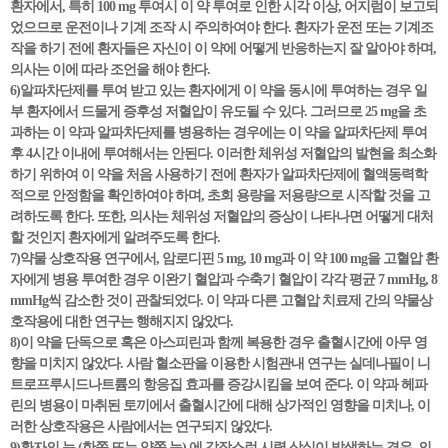
환자에서, 특히 100 mg 투여시 이 약 투여로 인한 시각 이상, 어지럼이 보고되
었으므로 운전이나 기계 조작 시 주의하여야 한다. 환자가 운전 또는 기계조
작을 하기 전에 환자들은 자신이 이 약에 어떻게 반응하는지 잘 알아야 하며,
의사는 이에 따라 조언을 해야 한다.
6)알파차단제를 투여 받고 있는 환자에게 이 약을 동시에 투여하는 경우 일
부 환자에서 드물게 증후성 저혈압이 유도될 수 있다. 그러므로 25 mg을 초
과하는 이 약과 알파차단제를 병용하는 경우에는 이 약을 알파차단제 투여
후 4시간 이내에 투여해서는 안된다. 이러한 체위성 저혈압의 발현을 최소화
하기 위하여 이 약을 처음 사용하기 전에 환자가 알파차단제에 혈액동력학
적으로 안정함을 확인하여야 하며, 초회 용량을 저용량으로 시작할 것을 고
려하도록 한다. 또한, 의사는 체위성 저혈압의 증상이 나타나면 어떻게 대처
할 것인지 환자에게 알려주도록 한다.
7)약물 상호작용 연구에서, 암로디핀 5 mg, 10 mg과 이 약 100 mg을 고혈압 환
자에게 병용 투여한 경우 이완기 혈압과 수축기 혈압이 각각 평균 7 mmHg, 8
mmHg씩 감소한 것이 관찰되었다. 이 약과 다른 고혈압 치료제 간의 약물상
호작용에 대한 연구는 행해지지 않았다.
8)이 약을 단독으로 혹은 아스피린과 함께 복용한 경우 출혈시간에 아무 영
향을 미치지 않았다. 사람 혈소판을 이용한 시험관내 연구는 실데나필이 니
트로프루시드나트륨의 항응집 효과를 증강시킴을 보여 준다. 이 약과 헤파
린의 병용이 마취된 토끼에서 출혈시간에 대해 상가적인 영향을 미치나, 이
러한 상호작용은 사람에서는 연구되지 않았다.
9)환자의 눈 (한쪽 또는 양쪽 눈) 에 갑작스런 시력 상실이 발생하는 경우, 의