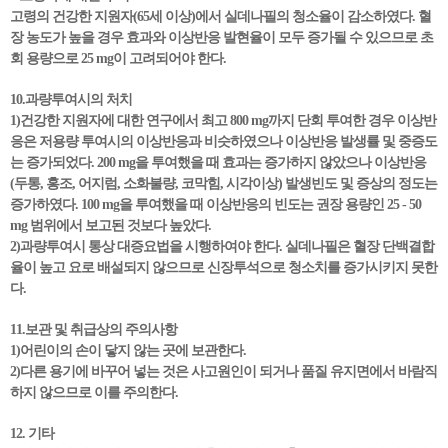
고령의 건강한 지원자(65세 이상)에서 실데나필의 청소율이 감소하였다. 혈
장 농도가 높을 경우 효과와 이상반응 발현율이 모두 증가될 수 있으므로 초
회 용량으로 25 mg이 고려되어야 한다.
10.과량투여시의 처치
1)건강한 지원자에 대한 연구에서 최고 800 mg까지 단회 투여한 경우 이상반
응은 저용량 투여시의 이상반응과 비슷하였으나 이상반응 발생률 및 중증도
는 증가되었다. 200 mg을 투여했을 때 효과는 증가하지 않았으나 이상반응
(두통, 홍조, 어지럼, 소화불량, 코막힘, 시각이상) 발생빈도 및 증상의 정도는
증가하였다. 100 mg을 투여했을 때 이상반응의 빈도는 권장 용량인 25 - 50
mg 범위에서 보고된 것보다 높았다.
2)과량투여시 통상 대증요법을 시행하여야 한다. 실데나필은 혈장 단백결합
율이 높고 요로 배설되지 않으므로 신장투석으로 청소치를 증가시키지 못한
다.
11.보관 및 취급상의 주의사항
1)어린이의 손이 닿지 않는 곳에 보관한다.
2)다른 용기에 바꾸어 넣는 것은 사고원인이 되거나 품질 유지면에서 바람직
하지 않으므로 이를 주의한다.
12. 기타