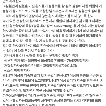
인하여야 한다.
3)심혈관계 질환을 가진 환자들이 성행위를 할 경우 심장에 대한 위험의 가
능성이 증가하므로 이 약을 포함한 발기부전의 치료제는 심혈관계 상태를
고려하여 성행위가 권장되지 않는 환자에게는 사용하지 않도록 한다.
4)이 약은 건강한 지원자에서 누운 자세 혈압의 일시적인 감소를 초래하는
전신 혈관확장의 특성 (평균 최대감소: 8.4/5.5 mmHg) 을 가진다. 이는 정상의
환자에서는 중요하지 않을 수 있지만 이 약을 투여하기 전에 의사·약사는 심
혈관계 기초질환을 가진 환자가 특히 성행위를 할 경우 이러한 혈관확장효
과에 의해 이상반응을 보일 가능성을 세심히 고려하여야 한다.
5)다음 환자에 대한 이 약의 유효성이나 안전성에 대하여 확립된 임상자료
는 없다. 이 약을 투여시 주의해야 한다
- 지난 6개월 이내 생명을 위협하는 부정맥이 있었던 환자
- 심부전 환자 또는 불안정성 협심증을 유발하는 관상동맥질환자
- 저혈압환자 (90/50 미만) 또는 고혈압환자 (170/100 초과)
- 색소성 망막염환자
6)4시간 이상의 지속된 발기 및 지속발기증 (6시간 이상의 통증을 수반한 발
기) 이 시판 후에 드물게 보고되었다. 4시간 이상 발기가 지속될 경우 즉시 의
사의 도움 및 진단을 받아야 한다. 지속발기증이 곧바로 치료되지 않으면 음
경 조직손상 및 발기력의 영구 상실을 야기할 수 있다.
7)좌심실유출폐색 (예: 대동맥 협착증 및 특발비후대동맥판 하부 협착증)이
있거나 혈압자동조절능력이 심각하게 손상된 환자는 PDE5 억제제를 포함
한 혈관확장제의 작용에 민감할 수 있다.