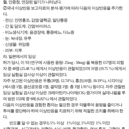
혈, 안종창, 연장된 발기가 나타났다.
②국내 이상반응 보고자료의 분석-평가에 따라 다음의 이상반응을 추가한
다.
- 전신: 안면홍조, 감염/결핵균, 말단통증
- 간 및 담도계: 간염/바이러스
- 비뇨생식기계: 음경장애, 통증배뇨, 다뇨증
- 눈: 녹내장, 유루
- 신생물: 위암종
- 피부: 지루
라. 일본에서의 임상
허가 당시, 이 약 (연구에 사용된 용량: 25mg - 50mg) 을 복용한 157명의 피험
자 중 40명 (25.48 %) 에게서 이상반응이 관찰되었으며 31명 (19.75 %) 에게서
임상 실험실 검사상 이상이 관찰되었다.
자주 보고된 이상반응은 두통(20명; 12.74%), 홍조(16명; 10.19%), 시각이상
(색시증 1명, 광선공포증 1명, 결막염 1명: 총 3명 1.91%) 등이다. 자주 관찰된
임상 실험실 검사상 이상은 크레아틴키나아제(CK) 증가이며 실데나필을 투
여 받은 132례 중 9례 (6.82%) 에서 관찰되었다.
다음의 이상반응을 경험한 환자는 필요한 경우 약물투여 용량을 줄이거나
투여를 중단해야 하며 이상반응을 치료하기 위해 적절한 조치를 취해야 한
다.
빈도를 알 수 없는 경우1) 5% 이상 1%이상, 5%미만 1% 미만