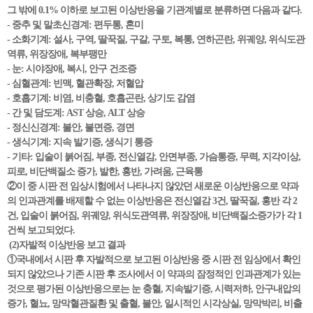
그 밖에 0.1% 이하로 보고된 이상반응을 기관계별로 분류하면 다음과 같다.
- 중추 및 말초신경계: 편두통, 혼미
- 소화기계: 설사, 구역, 딸꾹질, 구갈, 구토, 복통, 연하곤란, 위궤양, 위식도관
역류, 위장장애, 복부팽만
- 눈: 시야장애, 복시, 안구 건조증
- 심혈관계: 빈맥, 혈관확장, 저혈압
- 호흡기계: 비염, 비충혈, 호흡곤란, 상기도 감염
- 간 및 담도계: AST 상승, ALT 상승
- 정신신경계: 불안, 불면증, 경면
- 생식기계: 지속 발기증, 생식기 통증
- 기타: 입술이 붉어짐, 부종, 전신열감, 안면부종, 가슴통증, 무력, 지각이상,
피로, 비단백질소 증가, 발한, 홍반, 가려움, 근육통
②이 중 시판 전 임상시험에서 나타나지 않았던 새로운 이상반응으로 약과
의 인과관계를 배제할 수 없는 이상반응은 전신열감 3건, 딸꾹질, 홍반 각 2
건, 입술이 붉어짐, 위궤양, 위식도관역류, 위장장애, 비단백질소증가가 각 1
건씩 보고되었다.
(2)자발적 이상반응 보고 결과
①국내에서 시판 후 자발적으로 보고된 이상반응 중 시판 전 임상에서 확인
되지 않았으나 기존 시판 후 조사에서 이 약과의 잠정적인 인과관계가 있는
것으로 평가된 이상반응으로는 눈 충혈, 지속발기증, 시력저하, 안구내압의
증가, 혈뇨, 망막혈관질환 및 출혈, 불안, 일시적인 시각상실, 망막박리, 비출