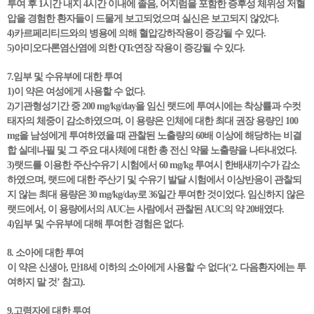
투여 후 1시간 내지 4시간 이내에 졸음, 어지럼을 포함한 증후성 체위성 저혈
압을 경험한 환자들이 드물게 보고되었으며 실신은 보고되지 않았다.
4)카르페리티드와의 병용에 의해 혈압강하작용이 증강될 수 있다.
5)아미오다론염산염에 의한 QTc연장 작용이 증강될 수 있다.
7.임부 및 수유부에 대한 투여
1)이 약은 여성에게 사용할 수 없다.
2)기관형성기간 중 200 mg/kg/day을 임신 랫드에 투여시에는 착상률과 수컷
태자의 체중이 감소하였으며, 이 용량은 인체에 대한 최대 권장 용량인 100
mg을 남성에게 투여하였을 때 관찰된 노출량의 60배 이상에 해당하는 비결
합 실데나필 및 그 주요 대사체에 대한 총 전신 약물 노출량을 나타내었다.
3)랫드를 이용한 주산수유기 시험에서 60 mg/kg 투여시 한배새끼수가 감소
하였으며, 랫드에 대한 주산기 및 수유기 발달 시험에서 이상반응이 관찰되
지 않는 최대 용량은 30 mg/kg/day로 36일간 투여한 것이었다. 임신하지 않은
랫드에서, 이 용량에서의 AUC는 사람에서 관찰된 AUC의 약 20배였다.
4)임부 및 수유부에 대해 투여한 경험은 없다.
8. 소아에 대한 투여
이 약은 신생아, 만18세 이하의 소아에게 사용할 수 없다(‘2. 다음환자에는 투
여하지 말 것’ 참고).
9.고령자에 대한 투여