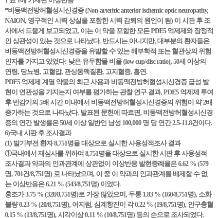
† 표 1에 기재된 이상반응
*비동맥전방허혈성시신경증 (Non-arteritic anterior ischemic optic neuropathy,
NAION, 영구적인 시력 상실을 포함한 시력 감퇴의 원인이 됨) 이 시판 후 조
사에서 드물게 보고되었고, 이는 이 약을 포함한 모든 PDE5 억제제와 잠정적
인 상관성이 있는 것으로 나타났다. 반드시는 아니지만, 대부분의 환자들은
비동맥전방허혈성시신경증을 유발할 수 있는 해부학적 또는 혈관상의 위험
인자를 가지고 있었다: 낮은 유두함몰 비율 (low cup/disc ratio), 50세 이상의
연령, 당뇨병, 고혈압, 관상동맥질환, 고지혈증, 흡연.
PDE5 억제제 계열 약물의 최근 사용과 비동맥전방허혈성시신경증 급성 발
현이 연관성을 가지는지 여부를 평가하는 관찰 연구 결과, PDE5 억제제 투여
후 반감기의 5배 시간 이내에서 비동맥전방허혈성시신경증의 위험이 약 2배
증가하는 것으로 나타났다. 발표된 문헌에 따르면, 비동맥전방허혈성시신경
증의 연간 발생률은 50세 이상 일반인 남성 100,000 명 당 연간 2.5-11.8건이다.
6)국내 시판 후 조사결과
(1) 발기부전 환자 8,751명을 대상으로 실시한 사용성적조사 결과
①국내에서 재심사를 위하여 8,751명을 대상으로 실시한 시판 후 사용성적
조사결과 약과의 인과관계에 상관없이 이상반응 발현증례율은 6.62 % (579
명, 701건/8,751명) 로 나타났으며, 이 중 이 약과의 인과관계를 배제할 수 없
는 이상반응은 6.21 % (543/8,751명) 이었다.
홍조가 3.75 % (328/8,751명)로 가장 많았으며, 두통 1.83 % (160/8,751명), 소화
불량 0.23 % (20/8,751명), 어지럼, 심계항진이 각 0.22 % (19/8,751명), 안구충혈
0.15 % (13/8,751명), 시각이상 0.11 % (10/8,751명) 등의 순으로 조사되었다.