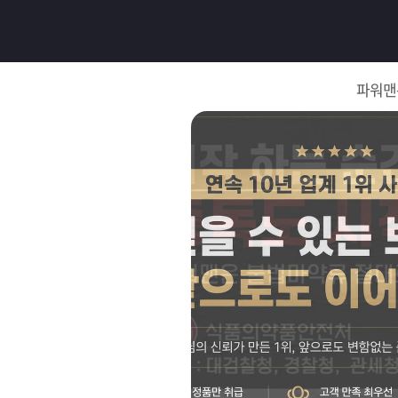
로
그
파워맨
인
로
그
인
이
회
필
원
가
요
입
Q&A
합
파
니
워
제
다.
맨
품
은