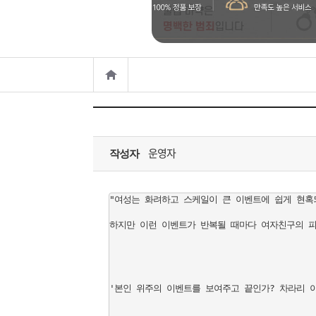
은?
구
꼴
섹
매
사
스
고
노
객
마
하
센
이
주
운영자
우
터
페
문
작성자
이
조
"여성는 화려하고 스케일이 큰 이벤트에 쉽게 현혹되
하지만 이런 이벤트가 반복될 때마다 여자친구의 피
지
회
'본인 위주의 이벤트를 보여주고 끝인가? 차라리 이