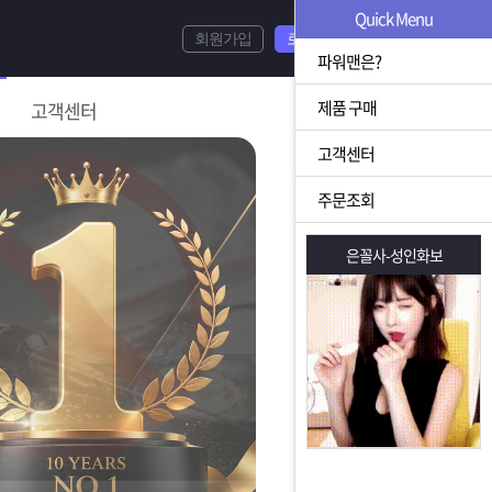
Quick Menu
회원가입
로그인
파워맨은?
제품 구매
고객센터
고객센터
주문조회
은꼴사-성인화보
은꼴사-성인화보