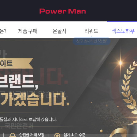
은?
제품 구매
은꼴사
리워드
섹스노하우
친구 초대하면 5천원!